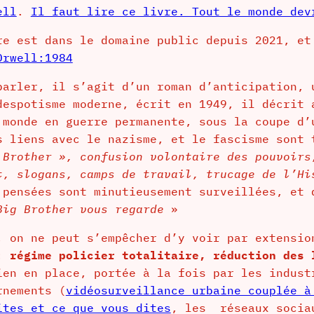
ell
.
Il faut lire ce livre. Tout le monde dev
re est dans le domaine public depuis 2021, et
Orwell:1984
parler, il s’agit d’un roman d’anticipation, 
despotisme moderne, écrit en 1949, il décrit 
 monde en guerre permanente, sous la coupe d’
s liens avec le nazisme, et le fascisme sont
 Brother », confusion volontaire des pouvoirs
t, slogans, camps de travail, trucage de l’Hi
 pensées sont minutieusement surveillées, et 
Big Brother vous regarde
»
, on ne peut s’empêcher d’y voir par extensio
 :
régime policier totalitaire,
réduction des 
en en place, portée à la fois par les indust
rnements (
vidéosurveillance urbaine couplée à
ites et ce que vous dites
, les réseaux sociau