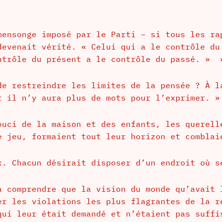
mensonge imposé par le Parti – si tous les ra
devenait vérité. « Celui qui a le contrôle du
ntrôle du présent a le contrôle du passé. » 
de restreindre les limites de la pensée ? À l
r il n’y aura plus de mots pour l’exprimer. »
ouci de la maison et des enfants, les querell
e jeu, formaient tout leur horizon et comblai
x. Chacun désirait disposer d’un endroit où s
a comprendre que la vision du monde qu’avait 
er les violations les plus flagrantes de la r
qui leur était demandé et n’étaient pas suffi