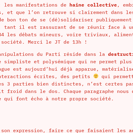
: les manifestations de
haine collective
, emb
s, et que l’on retrouve si clairement dans le
de bon ton de se (dé)solidariser publiquement
, tant il est rassurant de se réunir face à u
84 les débats mineurs, voire triviaux, alimen
 société. Merci le JT de 13h !
anipulations du Parti réside dans la
destruct
e simpliste et polysémique qui ne permet plus
ngue est aujourd’hui déjà apparue, matérialis
nteractions écrites, des petits
qui permett
es 3 parties bien distinctes, n’est certes pa
it froid dans le dos. Chaque paragraphe nous 
e qui font écho à notre propre société.
 son expression, faire ce que faisaient les a