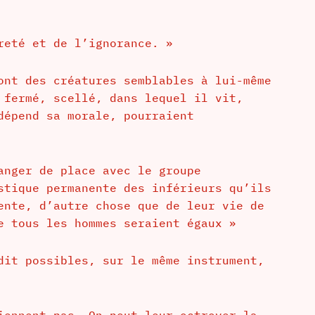
reté et de l’ignorance. »
ont des créatures semblables à lui-même
 fermé, scellé, dans lequel il vit,
dépend sa morale, pourraient
anger de place avec le groupe
stique permanente des inférieurs qu’ils
ente, d’autre chose que de leur vie de
e tous les hommes seraient égaux »
dit possibles, sur le même instrument,
iennent pas. On peut leur octroyer la