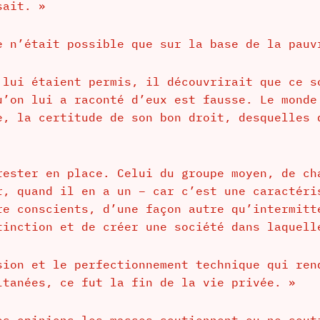
sait. »
e n’était possible que sur la base de la pauv
 lui étaient permis, il découvrirait que ce s
u’on lui a raconté d’eux est fausse. Le monde
e, la certitude de son bon droit, desquelles 
rester en place. Celui du groupe moyen, de ch
r, quand il en a un – car c’est une caractéri
re conscients, d’une façon autre qu’intermitt
tinction et de créer une société dans laquell
sion et le perfectionnement technique qui ren
ltanées, ce fut la fin de la vie privée. »
es opinions les masses soutiennent ou ne sout