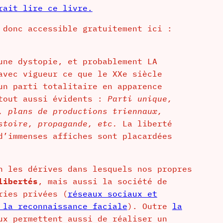
rait lire ce livre.
 donc accessible gratuitement ici :
une dystopie, et probablement LA
avec vigueur ce que le XXe siècle
un parti totalitaire en apparence
 tout aussi évidents :
Parti unique,
, plans de productions triennaux,
stoire, propagande, etc.
La liberté
d’immenses affiches sont placardées
n les dérives dans lesquels nos propres
libertés
, mais aussi la société de
ries privées (
réseaux sociaux et
 la reconnaissance faciale
). Outre
la
x permettent aussi de réaliser un