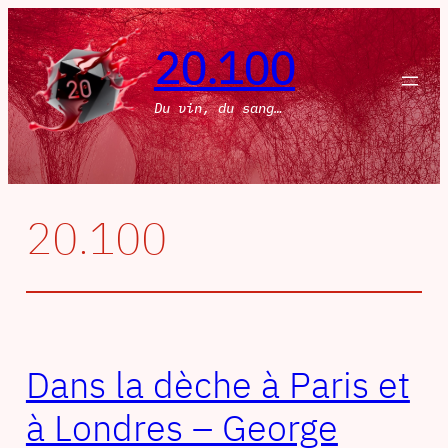
Aller
au
20.100
contenu
Du vin, du sang…
20.100
Dans la dèche à Paris et
à Londres – George