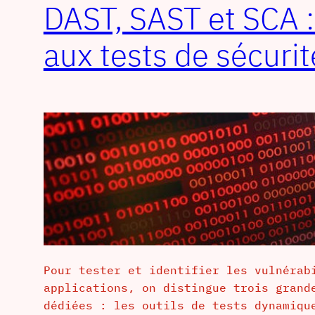
DAST, SAST et SCA : 
aux tests de sécurit
Pour tester et identifier les vulnérab
applications, on distingue trois grand
dédiées : les outils de tests dynamiqu