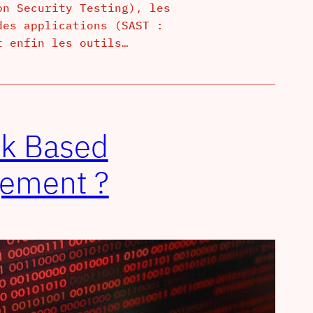
on Security Testing), les
des applications (SAST :
t enfin les outils…
sk Based
gement ?