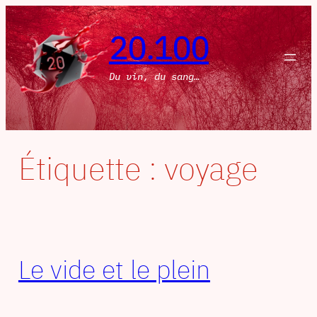
Aller
au
20.100
contenu
Du vin, du sang…
Étiquette :
voyage
Le vide et le plein