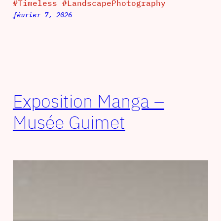
#Timeless #LandscapePhotography
février 7, 2026
Exposition Manga –
Musée Guimet