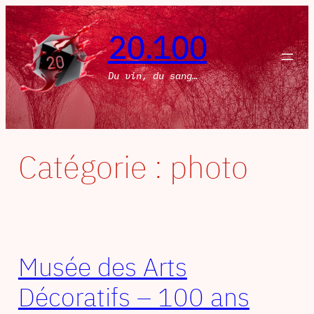
Aller
au
20.100
contenu
Du vin, du sang…
Catégorie :
photo
Musée des Arts
Décoratifs – 100 ans